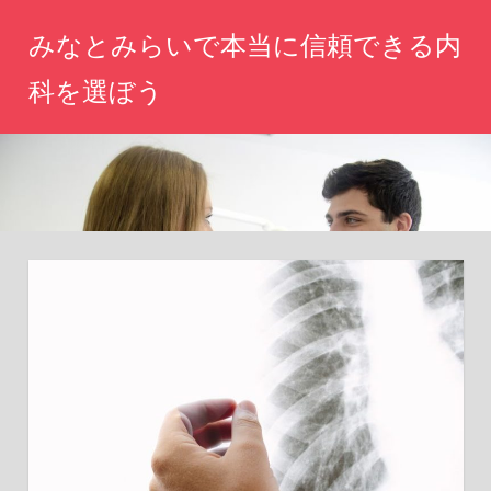
コ
みなとみらいで本当に信頼できる内
ン
テ
科を選ぼう
ン
み
ツ
な
へ
と
み
ス
ら
キ
い
ッ
で
頼
プ
れ
る
健
康
パ
ー
ト
ナ