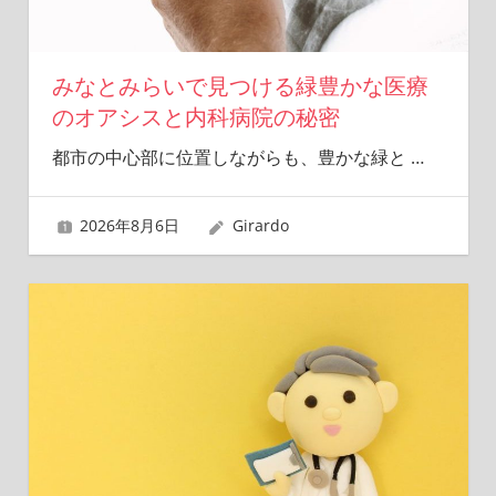
ー
を
見
みなとみらいで見つける緑豊かな医療
つ
のオアシスと内科病院の秘密
け、
安
都市の中心部に位置しながらも、豊かな緑と
…
心
の
毎
2026年8月6日
Girardo
日
を
サ
ポ
ー
ト
し
ま
す。